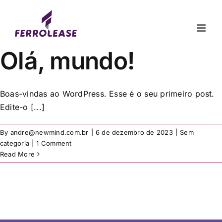
Skip
to
content
Olá, mundo!
Boas-vindas ao WordPress. Esse é o seu primeiro post.
Edite-o [...]
By
andre@newmind.com.br
|
6 de dezembro de 2023
|
Sem
categoria
|
1 Comment
Read More