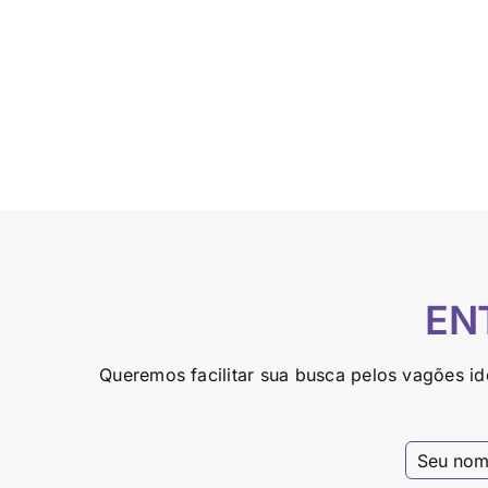
EN
Queremos facilitar sua busca pelos vagões i
Dados Técnicos Peso bruto máximo: 130
kg Capacidade: 97.750 kg Volume: 103.00
transportada: Combustível / Óleo vegetal