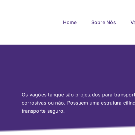
Skip
to
content
Home
Sobre Nós
V
Os vagões tanque são projetados para transpor
corrosivas ou não. Possuem uma estrutura cilí
transporte seguro.