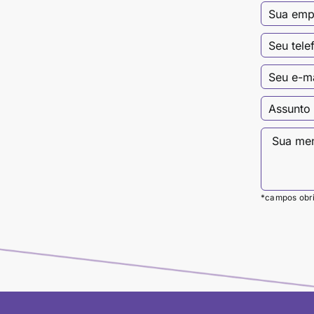
Descarga bilateral
Veja mais
*campos obri